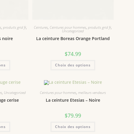
s
,
produits grid fr
,
Ceintures
,
Ceintures pour hommes
,
produits grid fr
,
Uncategorized
s noire
La ceinture Boreas Orange Portland
$
74.99
ons
Choix des options
es
,
Uncategorized
Ceintures pour hommes
,
meilleurs vendeurs
uge cerise
La ceinture Etesias – Noire
$
79.99
ons
Choix des options