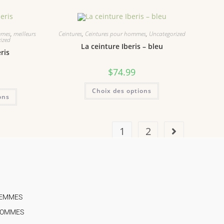
mmes
,
meilleurs
Ceintures
,
Ceintures pour hommes
,
Uncategorized
ized
La ceinture Iberis – bleu
ris
$
74.99
Choix des options
ons
1
2
FEMMES
HOMMES