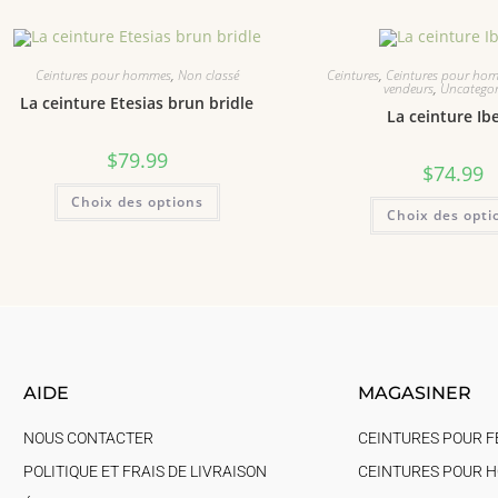
Ceintures pour hommes
,
Non classé
Ceintures
,
Ceintures pour ho
vendeurs
,
Uncategor
La ceinture Etesias brun bridle
La ceinture Ibe
$
79.99
$
74.99
Choix des options
Choix des opti
AIDE
MAGASINER
NOUS CONTACTER
CEINTURES POUR 
POLITIQUE ET FRAIS DE LIVRAISON
CEINTURES POUR 