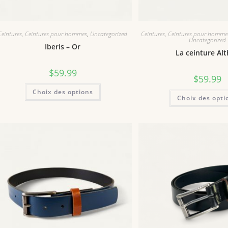
Ceintures
,
Ceintures pour hommes
,
Uncategorized
Ceintures
,
Ceintures pour homme
Uncategorized
Iberis – Or
La ceinture Al
$
59.99
$
59.99
Choix des options
Choix des opti