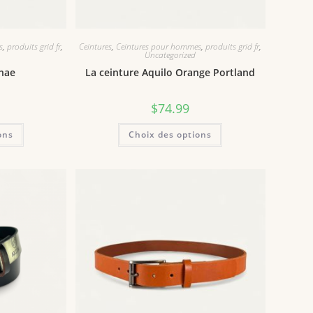
s
,
produits grid fr
,
Ceintures
,
Ceintures pour hommes
,
produits grid fr
,
Uncategorized
thae
La ceinture Aquilo Orange Portland
$
74.99
ons
Choix des options