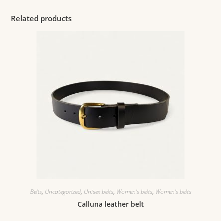
Related products
Belts
,
Uncategorized
,
Unisex belts
,
Women's belts
,
Women's belts
Calluna leather belt