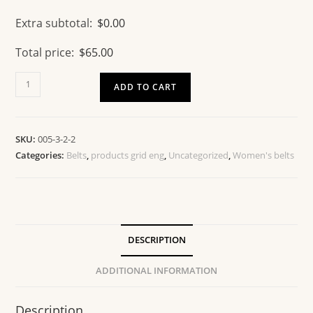
Extra subtotal:
$
0.00
Total price:
$
65.00
ADD TO CART
SKU:
005-3-2-2
Categories:
Belts
,
products grid eng
,
Uncategorized
,
Women's belts
DESCRIPTION
ADDITIONAL INFORMATION
Description