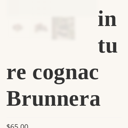
in
tu
re cognac
Brunnera
$
65.00