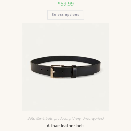
$
59.99
Select options
Belts
,
Men's belts
,
products grid eng
,
Uncategorized
Althae leather belt