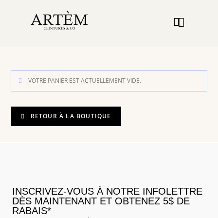
GUIDE DES TAILLES
VOTRE PANIER EST ACTUELLEMENT VIDE.
RETOUR À LA BOUTIQUE
INSCRIVEZ-VOUS À NOTRE INFOLETTRE
DÈS MAINTENANT ET OBTENEZ 5$ DE
RABAIS*